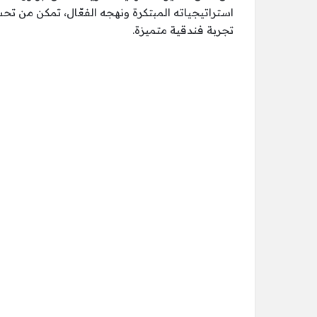
استراتيجياته المبتكرة ونهجه الفعّال، تمكن من تح
تجربة فندقية متميزة.