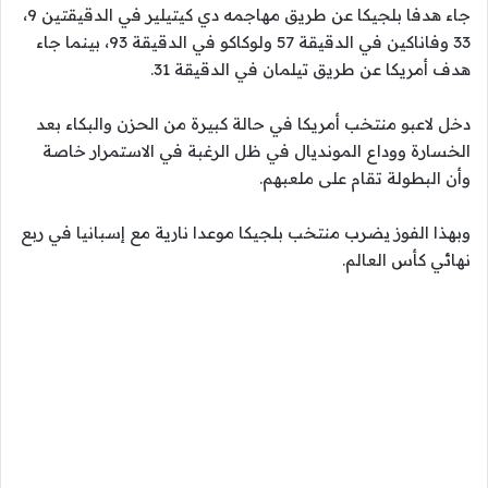
جاء هدفا بلجيكا عن طريق مهاجمه دي كيتيلير في الدقيقتين 9،
33 وفاناكين في الدقيقة 57 ولوكاكو في الدقيقة 93، بينما جاء
هدف أمريكا عن طريق تيلمان في الدقيقة 31.
دخل لاعبو منتخب أمريكا في حالة كبيرة من الحزن والبكاء بعد
الخسارة ووداع المونديال في ظل الرغبة في الاستمرار خاصة
وأن البطولة تقام على ملعبهم.
وبهذا الفوز يضرب منتخب بلجيكا موعدا نارية مع إسبانيا في ربع
نهائي كأس العالم.