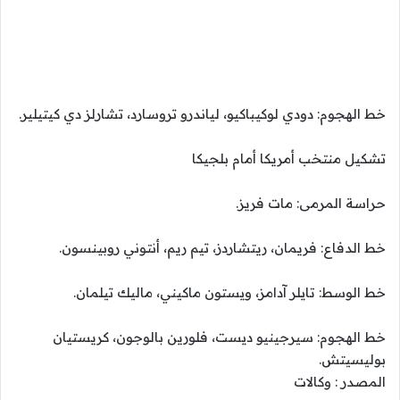
خط الهجوم: دودي لوكيباكيو، لياندرو تروسارد، تشارلز دي كيتيلير.
تشكيل منتخب أمريكا أمام بلجيكا
حراسة المرمى: مات فريز.
خط الدفاع: فريمان، ريتشاردز، تيم ريم، أنتوني روبينسون.
خط الوسط: تايلر آدامز، ويستون ماكيني، ماليك تيلمان.
خط الهجوم: سيرجينيو ديست، فلورين بالوجون، كريستيان
بوليسيتش.
المصدر : وكالات