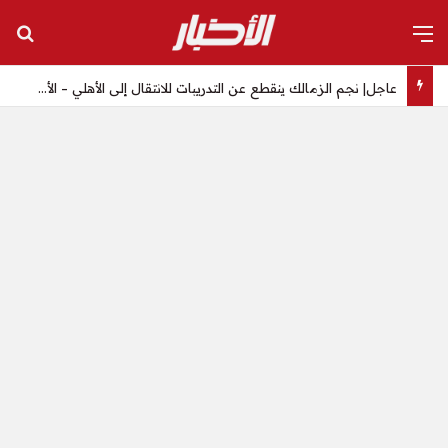
القائمة
بح
عاجل| نجم الزمالك ينقطع عن التدريبات للانتقال إلى الأهلي – الأخبار