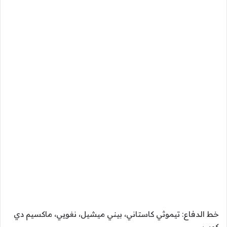
خط الدفاع: تيموثي كاستاني، بيني ميشيل، نغويي، ماكسيم دي
كويبر.