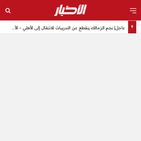
القائمة
بح
عاجل| نجم الزمالك ينقطع عن التدريبات للانتقال إلى الأهلي – الأخبار