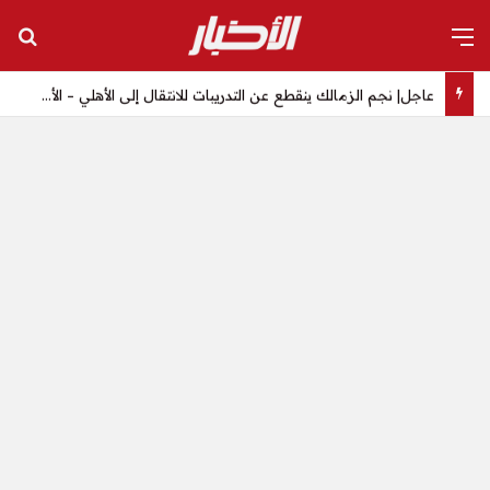
القائمة
بح
عاجل| نجم الزمالك ينقطع عن التدريبات للانتقال إلى الأهلي – الأخبار