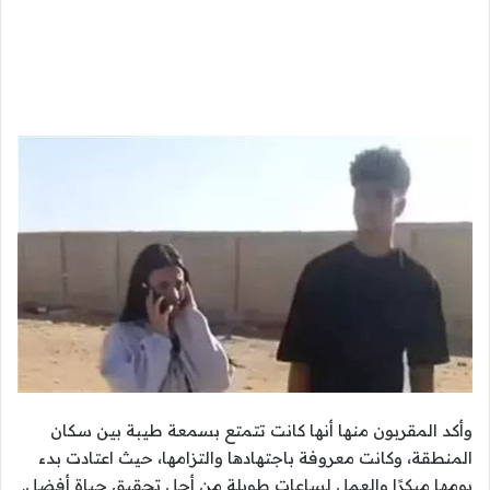
وأكد المقربون منها أنها كانت تتمتع بسمعة طيبة بين سكان
المنطقة، وكانت معروفة باجتهادها والتزامها، حيث اعتادت بدء
يومها مبكرًا والعمل لساعات طويلة من أجل تحقيق حياة أفضل.