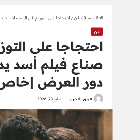
الرئيسية
/
فن
/
احتجاجا على التوزيع في السينمات.. صن
فن
احتجاجا على التوز
صناع فيلم أسد يد
دور العرض |خاص –
فريق التحرير
مايو 28, 2026