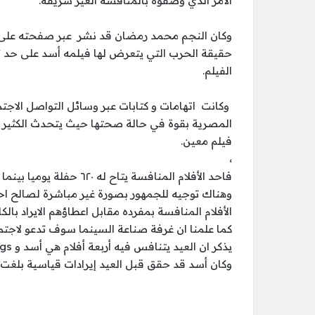
الأمر الذي وصفوه بالمنافسة الغير شريفة.
وكان النجم محمد رمضان قد نشر عبر صفحته على م
حقيقة الحرب التي يتعرض لها فيلمه أسد على حد 
الفيلم.
وكانت اتهامات و كتابات عبر وسائل التواصل الاجت
المصرية بقوة في حالة صحتها حيث يتحدث الكثير 
فيلم معين.
،
فاحد الأفلام المنافسة يتاح له ٦٢٠ حفلة يوميا بينما يتاح لاسد ١٦٨ حفلة يوميا فقط بفارق ٤٥٢ حفلة يوميا.
وهناك توجيه للجمهور بصورة غير مباشرة لصالح اح
الأفلام المنافسة بمفرده مقابل اعطاؤهم الايراد بالك
كما علمنا ان غرفة صناعة السينما سوف تدعو لاجتم
يذكر ان العيد يتنافس فيه أربعة أفلام هي أسد و 7dogsو الكلام على ايه و إذما.
وكان أسد قد حقق قبل العيد إيرادات قياسية بلغت ١٢٤ مليون جنيه في مصر والوطن العربي.