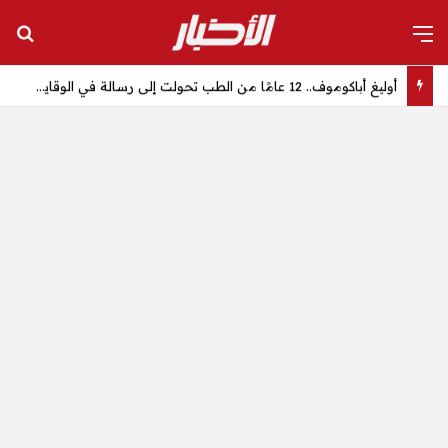
القائمة
بح
أوليغ أباكوموف.. 12 عامًا من الطب تحولت إلى رسالة في الوقاية وصناعة حياة أكثر صحة