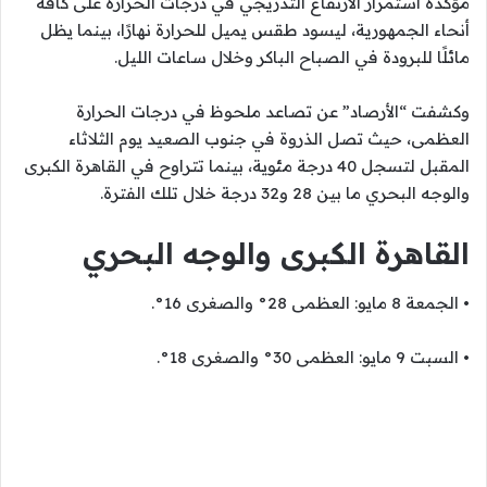
مؤكدة استمرار الارتفاع التدريجي في درجات الحرارة على كافة
أنحاء الجمهورية، ليسود طقس يميل للحرارة نهارًا، بينما يظل
مائلًا للبرودة في الصباح الباكر وخلال ساعات الليل.
وكشفت “الأرصاد” عن تصاعد ملحوظ في درجات الحرارة
العظمى، حيث تصل الذروة في جنوب الصعيد يوم الثلاثاء
المقبل لتسجل 40 درجة مئوية، بينما تتراوح في القاهرة الكبرى
والوجه البحري ما بين 28 و32 درجة خلال تلك الفترة.
القاهرة الكبرى والوجه البحري
• الجمعة 8 مايو: العظمى 28° والصغرى 16°.
• السبت 9 مايو: العظمى 30° والصغرى 18°.