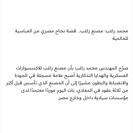
محمد راغب: مصنع راغب… قصة نجاح مصري من العباسية
للعالمية
صرّح المهندس محمد راغب بأن مصنع راغب للاكسسوارات
العسكرية والهدايا التذكارية أصبح علامة مسجلة في الجودة
والانضباط والتطور، مشيرًا إلى أن المصنع الذي تأسس قبل أكثر
من ثلاثة عقود في المعادي، بات اليوم موردًا معتمدًا لدى
مؤسسات سيادية داخل وخارج مصر.