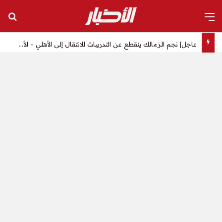
القائمة
بح
عاجل| نجم الزمالك ينقطع عن التدريبات للانتقال إلى الأهلي – الأخبار