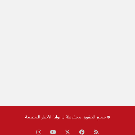
©جميع الحقوق محفوظة ل
بوابة الأخبار المصرية
ملخص
‫X
فيسبوك
‫YouTube
انستقرام