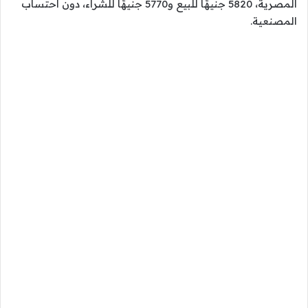
المصرية، 5820 جنيهًا للبيع و5770 جنيهًا للشراء، دون احتساب
المصنعية.