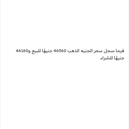
فيما سجل سعر الجنيه الذهب 46560 جنيهًا للبيع و46160
جنيهًا للشراء.