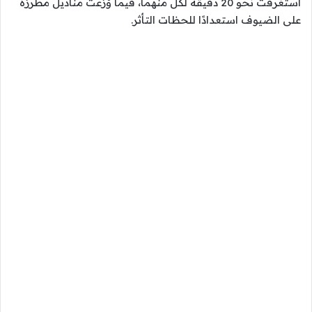
استغرقت نحو 20 دقيقة لكل منهما، فيما وُزعت مناديل مطرزة
على الضيوف استعدادًا للحظات التأثر.