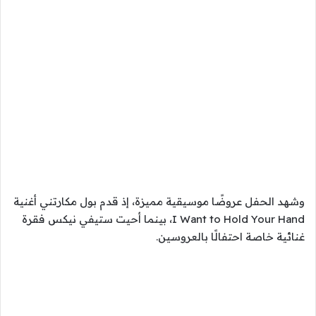
وشهد الحفل عروضًا موسيقية مميزة، إذ قدم بول مكارتني أغنية
I Want to Hold Your Hand، بينما أحيت ستيفي نيكس فقرة
غنائية خاصة احتفالًا بالعروسين.