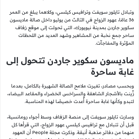
وتبادل تايلور سويفت وترافيس كيلسي، وكلاهما يبلغ من العمر
36 عامًا، عهود الزواج في الثالث من يوليو داخل صالة ماديسون
سكوير جاردن بمدينة نيويورك، التي تحولت إلى موقع زفاف
ساحر جمع نخبة من المشاهير وشهد العديد من اللحظات
المؤثرة والمفاجآت.
ماديسون سكوير جاردن تتحول إلى
غابة ساحرة
وبحسب مصادر، تغيرت ملامح الصالة الشهيرة بالكامل، بعدما
زُينت بالأشجار الشاهقة والسراخس الخضراء والمقاعد البيضاء،
لتبدو وكأنها غابة ساحرة أُعدت خصيصًا لهذه المناسبة.
وسارت تايلور سويفت إلى منصة الزفاف وسط أجواء رومانسية،
قبل أن تتبادل مع ترافيس كيلسي عهود الزواج، التي قرأها كل
منهما من دفاتر مذهبة أنيقة. وذكرت مجلة People أن العهود