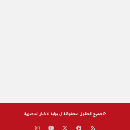
©جميع الحقوق محفوظة ل
بوابة الأخبار المصرية
ملخص
‫X
فيسبوك
‫YouTube
انستقرام