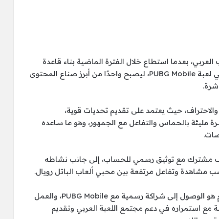
العربي، بعدما استطاع خلال الفترة الماضية بناء قاعدة
جماهيرية قوية بفضل محتواه الاحترافي والمميز في لعبة PUBG Mobile، ليصبح واحدًا من أبرز صناع المحتوى
شرة.
 والاحتراف، حيث يعتمد على تقديم تحديات قوية،
ة مليئة بالحماس والتفاعل مع الجمهور، وهو ما ساعده
صات.
منصة YouTube، يمتلك خالد أكثر من 117 ألف مشترك مع توثيق رسمي للحساب، إلى جانب نشاطه
وأكد خالد جيمر في أكثر من مناسبة أن هدفه القادم هو الوصول إلى شراكة رسمية مع PUBG Mobile، والعمل
مع اللعبة كـ “Partner Creator”، خاصة مع استمراره في دعم مجتمع اللعبة العربي وتقديم