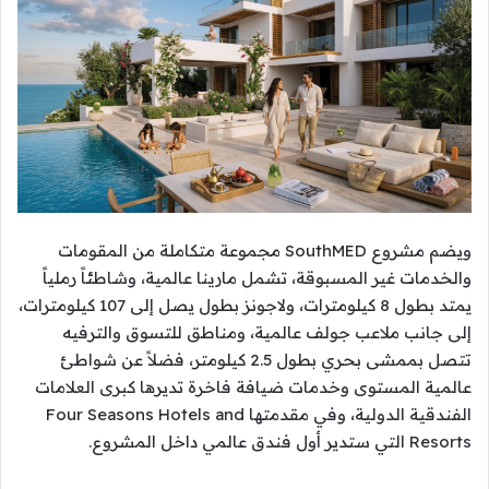
ويضم مشروع SouthMED مجموعة متكاملة من المقومات
والخدمات غير المسبوقة، تشمل مارينا عالمية، وشاطئاً رملياً
يمتد بطول 8 كيلومترات، ولاجونز بطول يصل إلى 107 كيلومترات،
إلى جانب ملاعب جولف عالمية، ومناطق للتسوق والترفيه
تتصل بممشى بحري بطول 2.5 كيلومتر، فضلاً عن شواطئ
عالمية المستوى وخدمات ضيافة فاخرة تديرها كبرى العلامات
الفندقية الدولية، وفي مقدمتها Four Seasons Hotels and
Resorts التي ستدير أول فندق عالمي داخل المشروع.