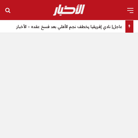
القائمة
بح
عاجل| نادي إفريقيا يخطف نجم الأهلي بعد فسخ عقده – الأخبار