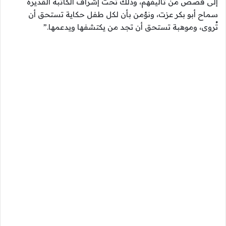
إلى قصص من تأليفهم، وذلك تحت إشراف الكاتبة القديرة
سماح أبو بكر عزت، ونؤمن بأن لكل طفل حكاية تستحق أن
تُروى، وموهبة تستحق أن تجد من يكتشفها ويدعمها.”