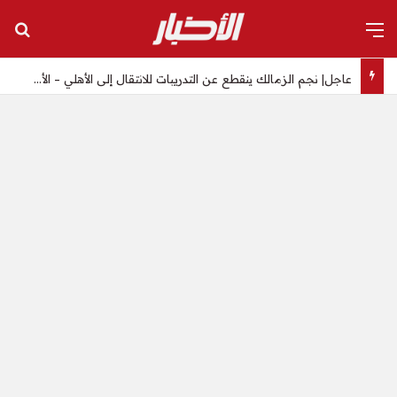
القائمة
بح
عاجل| نجم الزمالك ينقطع عن التدريبات للانتقال إلى الأهلي – الأخبار