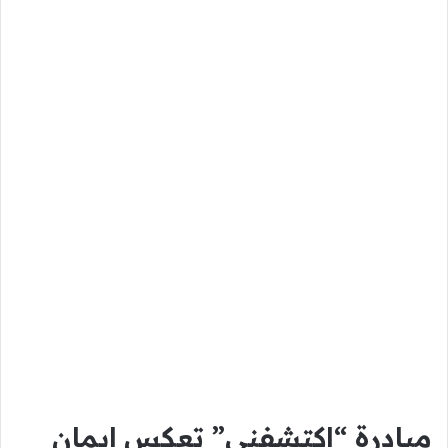
مبادرة “اكتشفني” تعكس إيمان