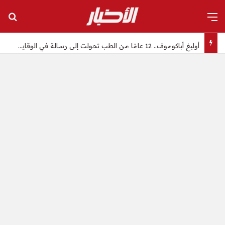
القائمة
بح
أوليغ أباكوموف.. 12 عامًا من الطب تحولت إلى رسالة في الوقاية وصناعة حياة أكثر صحة