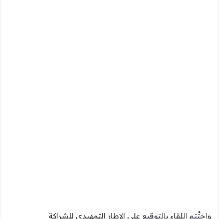
واختُتم اللقاء بالتوقيع على الإطار التمهيدي للشراكة