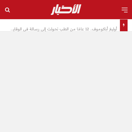
القائمة
بح
أوليغ أباكوموف.. 12 عامًا من الطب تحولت إلى رسالة في الوقاية وصناعة حياة أكثر صحة