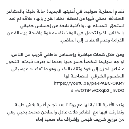
تقدم المطربة سوليما في أغنيتها الجديدة حالة مليئة بالمشاعر
الصادقة، تحكي فيها عن لحظة اتخاذ القرار بإنهاء علاقة لم تعد
تستحق التمسك بها، والأغنية نابعة من إحساس حقيقي
بالخذلان، لكنها تحمل في الوقت نفسه قوة واضحة ورسالة عن
الكرامة وعدم الالتفات إلى الماضي.
ومن خلال كلمات مباشرة وإحساس عاطفي قريب من الناس،
تواجه سوليما شخصاً خسر حبها بعدما لم يعرف قيمته، لتتحول
مشاعر الحزن إلى قوة وثقة بالنفس وهو ما تعكسه موسيقى
المقسوم الشرقي المصاحبة لها.
https://youtu.be/paRPABC-OKM?
si=wOTiMwQXqb2_hvDO
وتعد الأغنية الثانية لها مع روتانا بعد نجاح أغنية بلاش طيبة
وتعاونت فيها مع الشاعر ملاك عادل والملحن محمد يحيي وهي
من توزيع شريف فهمى وإشراف عام سعيد إمام .