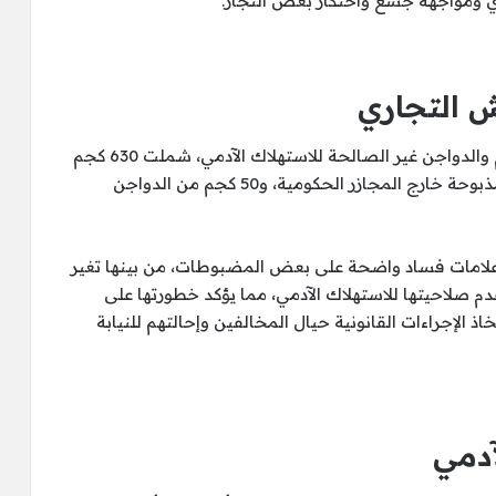
ي ومواجهة جشع واحتكار بعض التجار.
 التجاري
وأسفرت الحملات عن ضبط كميات كبيرة من اللحوم والدواجن غير الصالحة للاستهلاك الآدمي، شملت 630 كجم
من صدور الدجاج الفاسدة، و42 كجم من اللحوم المذبوحة خارج المجازر الحكومية، و50 كجم من الدواجن
لامات فساد واضحة على بعض المضبوطات، من بينها تغير
دم صلاحيتها للاستهلاك الآدمي، مما يؤكد خطورتها على
الإجراءات القانونية حيال المخالفين وإحالتهم للنيابة
آدمي