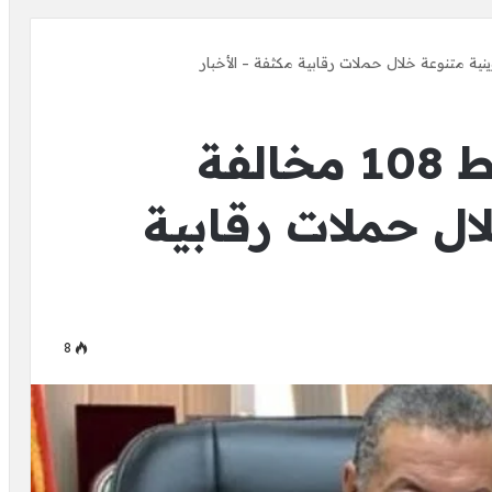
تموين الفيوم: ضبط 108 مخالفة
ال حملات رقابية
8