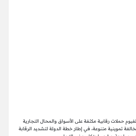
فيوم حملات رقابية مكثفة على الأسواق والمحال التجارية
خابز بدائرة المحافظة، أسفرت عن ضبط 108 مخالفة تموينية متنوعة، في إطار خطة الدولة لتشديد الرقابة