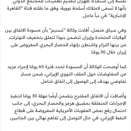
نفسه إلى استعداد طهران لتقديم تطمينات للمجتمع الدولي
بأنها لا تسعى لامتلاك أسلحة نووية، وفق ما نقلته قناة “القاهرة
الإخبارية” في نبأ عاجل.
وفي سياق متصل، أفادت وكالة “تسنيم” بأن مسودة الاتفاق بين
الولايات المتحدة وإيران تتضمن بنودًا تتعلق بتخفيف التوترات،
من بينها التزام واشنطن بإنهاء الحصار البحري المفروض على
إيران خلال 30 يومًا.
كما أوضحت الوكالة أن المسودة تحدد فترة 60 يومًا لإجراء مزيد
من المفاوضات حول الملف النووي الإيراني، ضمن مسار
تفاوضي يهدف إلى الوصول إلى اتفاق شامل.
وأضافت أن الاتفاق المقترح يتضمن أيضًا مهلة 30 يومًا لتنفيذ
الإجراءات المتعلقة بمضيق هرمز والحصار البحري، إلى جانب
احتمال رفع بعض العقوبات الأمريكية المفروضة على قطاع
النفط الإيراني، في حال التوصل إلى تفاهم نهائي بين الجانبين.