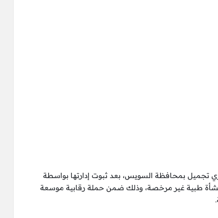
زي تجميل بمحافظة السويس، بعد ثبوت إدارتها بواسطة
 ينتحلون صفة أطباء، إلى جانب غلق 19 منشأة طبية غير مرخصة، وذلك ضمن حملة رقابية موسعة