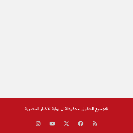
©جميع الحقوق محفوظة ل
بوابة الأخبار المصرية
ملخص
‫X
فيسبوك
‫YouTube
انستقرام