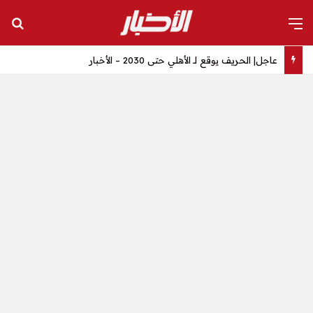
القائمة
بح
عاجل| الحريف يوقع لـ الأهلي حتى 2030 – الأخبار