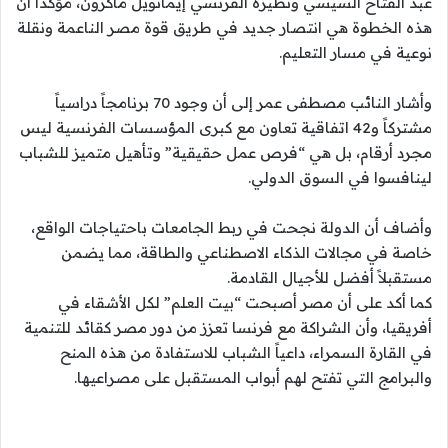
عبد الفتاح السيسي ونظيره الفرنسي إيمانويل ماكرون، مؤكداً أن
هذه الخطوة هي انتصار جديد في طريق قوة مصر الناعمة ونقلة
نوعية في مسار التعليم.
وأشار النائب مصطفى عمر إلى أن وجود 70 برنامجاً دراسياً
مشتركاً و42 اتفاقية تعاون مع كبرى المؤسسات الفرنسية ليس
مجرد أرقام، بل هي “فرص عمل حقيقية” وتأهيل متميز للشباب
لينافسوا في السوق الدولي.
وأضاف أن الدولة نجحت في ربط الجامعات باحتياجات الواقع،
خاصة في مجالات الذكاء الاصطناعي والطاقة، مما يضمن
مستقبلاً أفضل للأجيال القادمة.
كما أكد على أن مصر أصبحت “بيت العلم” لكل الأشقاء في
أفريقيا، وأن الشراكة مع فرنسا تعزز من دور مصر كقائد للتنمية
في القارة السمراء، داعياً الشباب للاستفادة من هذه المنح
والبرامج التي تفتح لهم أبواب المستقبل على مصراعيها.