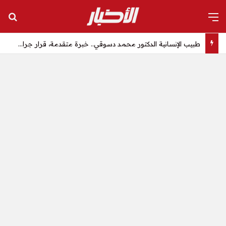
القائمة
بح
طبيب الإنسانية الدكتور محمد دسوقي.. خبرة متقدمة، قرار جراحي دقيق، وإنجاز طبي يؤكد أن الكفاءة الحقيقية تُثبتها النتائج.