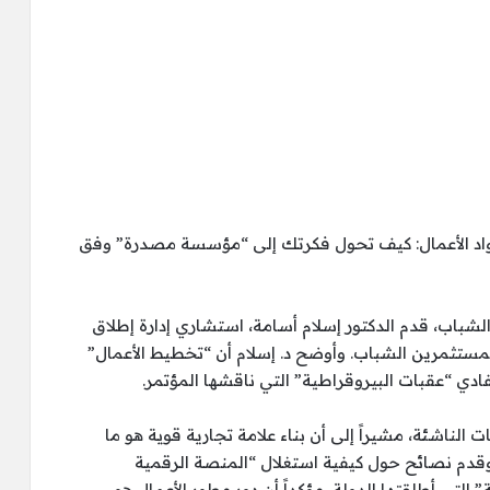
واد الأعمال: كيف تحول فكرتك إلى “مؤسسة مصدرة” وفق
الشباب، قدم الدكتور إسلام أسامة، استشاري إدارة إطلاق
للمستثمرين الشباب. وأوضح د. إسلام أن “تخطيط الأعمال”
 الناشئة، مشيراً إلى أن بناء علامة تجارية قوية هو ما
وقدم نصائح حول كيفية استغلال “المنصة الرقمية
التي أطلقتها الدولة، مؤكداً أن دور مطور الأعمال هو