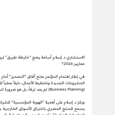
الاستشاري د. إسلام أسامة يضع “خارطة طريق” لر
معايير 2026؟
في إطار اهتمام المؤتمر بفتح آفاق “التصدير” أمام 
المشروعات الجديدة وتخطيط الأعمال، دليلاً عملياً 
(Business Planning) لم يعد ترفاً، بل هو ضرورة لتفادي “عقبات البيروقراطية” التي ناقشها المؤتمر.
وركز د. إسلام على أهمية “الهوية المؤسسية” للشركات
يسمح للمنتج المصري باختراق الأسواق الخارجية. 
للحاصلات الزراعية” و”منصة مصر الصناعية الرقمية” 