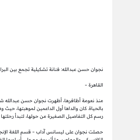
نجوان حسن عبدالله: فنانة تشكيلية تجمع بين البراعة
القاهرة –
منذ نعومة أظافرها، أظهرت نجوان حسن عبدالله شغف
بالحياة. كان والداها أول الداعمين لموهبتها، حيث و
رسم كل التفاصيل الصغيرة من حولها، لتبدأ رحلتها 
حصلت نجوان على ليسانس آداب – قسم اللغة الإنجليزي
الكلاسيكي والمعاصر، ما أثر بوضوح على أسلوبها الفن