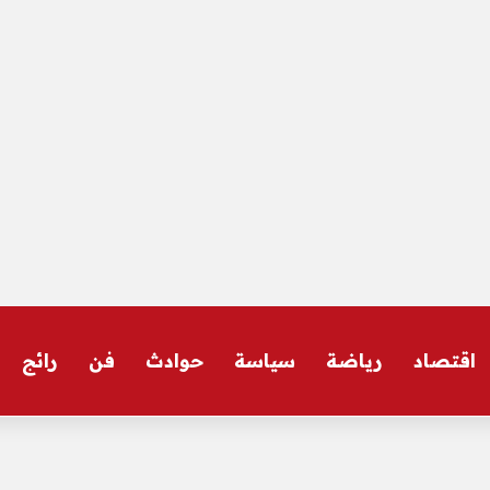
اقتصاد
رياضة
سياسة
حوادث
فن
رائج
ر على نهج تصعيد الأهلي.. كواليس مثيرة – الأخبار