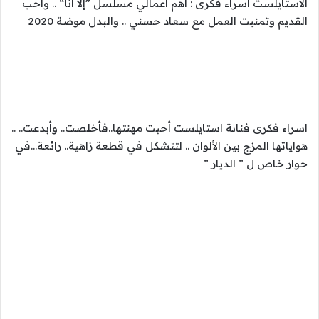
الاستايلست اسراء فكرى : أهم أعمالي مسلسل ”إلا أنا“ .. واحب
القديم وتمنيت العمل مع سعاد حسني .. والبدل موضة 2020
اسراء فكرى فنانة استايلست أحبت مهنتها..فأخلصت.. وأبدعت.. ..
هواياتها المزج بين الألوان .. لتتشكل في قطعة زاهية.. رائعة…في
حوار خاص ل ” الديار ”