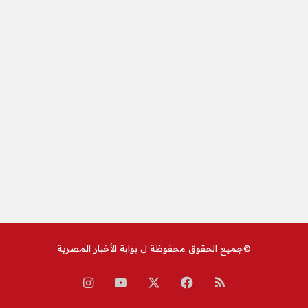
©جميع الحقوق محفوظة ل
بوابة الأخبار المصرية
ملخص
‫X
فيسبوك
‫YouTube
انستقرام