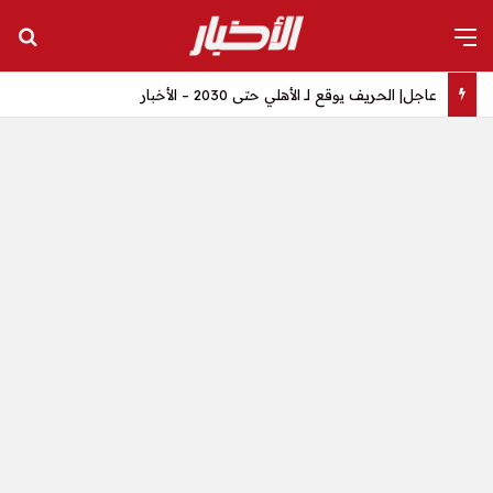
القائمة
بح
عاجل| الحريف يوقع لـ الأهلي حتى 2030 – الأخبار